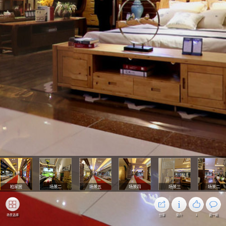
柏家居
场景二
场景五
场景四
场景三
场景二
场景选择
分享
简介
1
说一说