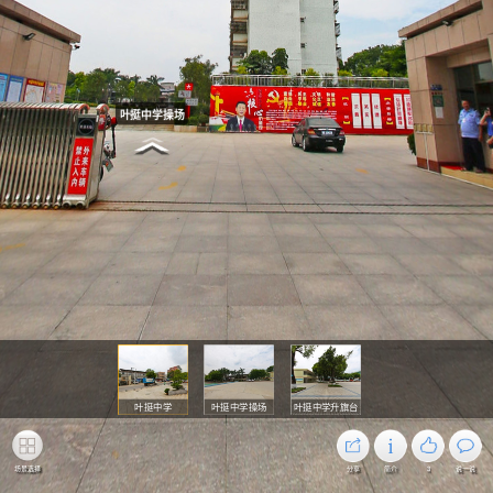
叶挺中学操场
叶挺中学
叶挺中学操场
叶挺中学升旗台
场景选择
分享
简介
3
说一说